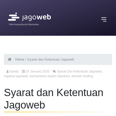
Web Hosting Murah & Berkualitas
Home
/
Syarat dan Ketentuan Jagoweb
Sandy
25 January 2020
Syarat Dan Ketentuan Jagoweb
,
regulasi jagoweb
,
kemudahan dalam registrasi
,
domain hosting
Syarat dan Ketentuan
Jagoweb