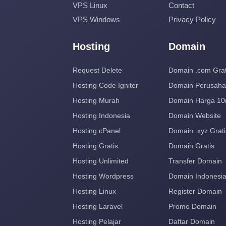
VPS Linux
Contact
VPS Windows
Privacy Policy
Hosting
Domain
Request Delete
Domain .com Grat
Hosting Code Igniter
Domain Perusah
Hosting Murah
Domain Harga 10
Hosting Indonesia
Domain Website
Hosting cPanel
Domain .xyz Grati
Hosting Gratis
Domain Gratis
Hosting Unlimited
Transfer Domain
Hosting Wordpress
Domain Indonesi
Hosting Linux
Register Domain
Hosting Laravel
Promo Domain
Hosting Pelajar
Daftar Domain