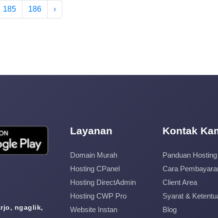
185
186
›
Layanan
Kontak Ka
Domain Murah
Panduan Hosting
Hosting CPanel
Cara Pembayara
Hosting DirectAdmin
Client Area
Hosting CWP Pro
Syarat & Ketentu
jo, ngaglik,
Website Instan
Blog