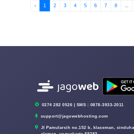
‹
1
2
3
4
5
6
7
8
...
0274 282 0526 | SMS : 0878-3933-2011
support@jagowebhosting.com
Jl Pamularsih no.152 b, klaseman, sinduhar
sleman, yogyakarta 55283