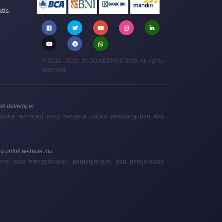
tis
© 2011 - 2026 JAGOWEBHOSTING. All rights
reserved.
web developer
 seputar teknologi yang berguna dalam pembangunan dan
g untuk website mu
enai cara menggunakan, perpanjangan, dan pengelolaan