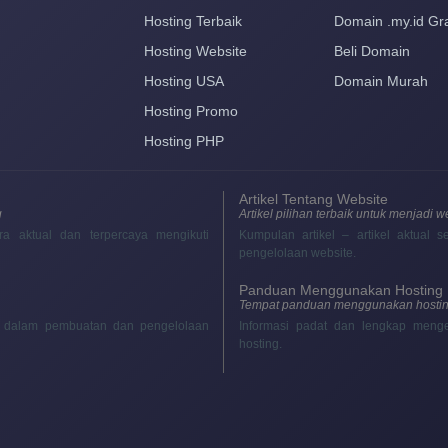
Hosting Terbaik
Domain .my.id Gra
Hosting Website
Beli Domain
Hosting USA
Domain Murah
Hosting Promo
Hosting PHP
Artikel Tentang Website
g
Artikel pilihan terbaik untuk menjadi 
ra aktual dan terpercaya mengikuti
Kumpulan artikel – artikel aktual
pengelolaan website.
Panduan Menggunakan Hosting
Tempat panduan menggunakan hostin
ik dalam pembuatan dan pengelolaan
Informasi padat dan lengkap meng
hosting.