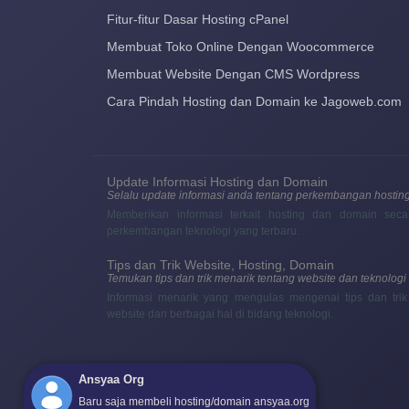
Fitur-fitur Dasar Hosting cPanel
Membuat Toko Online Dengan Woocommerce
Membuat Website Dengan CMS Wordpress
Cara Pindah Hosting dan Domain ke Jagoweb.com
Update Informasi Hosting dan Domain
Selalu update informasi anda tentang perkembangan hostin
Memberikan informasi terkait hosting dan domain seca
perkembangan teknologi yang terbaru.
Tips dan Trik Website, Hosting, Domain
Temukan tips dan trik menarik tentang website dan teknologi
Informasi menarik yang mengulas mengenai tips dan tr
website dan berbagai hal di bidang teknologi.
Ansyaa Org
Baru saja membeli hosting/domain ansyaa.org