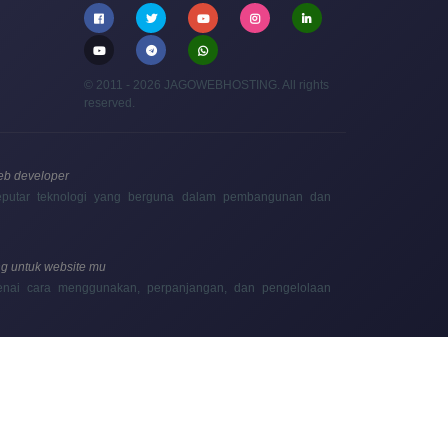
© 2011 - 2026 JAGOWEBHOSTING. All rights
reserved.
web developer
 seputar teknologi yang berguna dalam pembangunan dan
g untuk website mu
enai cara menggunakan, perpanjangan, dan pengelolaan