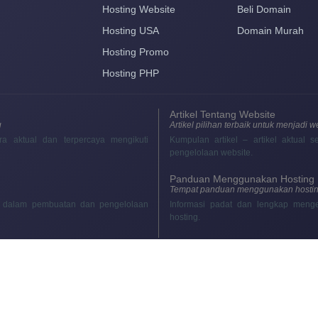
Hosting Website
Beli Domain
Hosting USA
Domain Murah
Hosting Promo
Hosting PHP
Artikel Tentang Website
g
Artikel pilihan terbaik untuk menjadi 
ra aktual dan terpercaya mengikuti
Kumpulan artikel – artikel aktual
pengelolaan website.
Panduan Menggunakan Hosting
Tempat panduan menggunakan hostin
ik dalam pembuatan dan pengelolaan
Informasi padat dan lengkap meng
hosting.