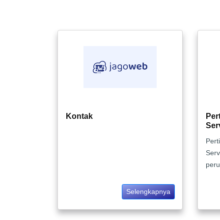
Kontak
Per
Ser
Per
Serv
peru
Selengkapnya