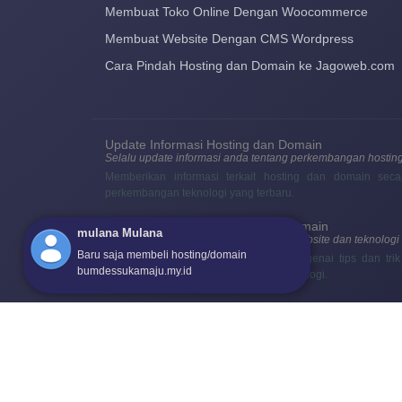
Membuat Toko Online Dengan Woocommerce
Membuat Website Dengan CMS Wordpress
Cara Pindah Hosting dan Domain ke Jagoweb.com
Update Informasi Hosting dan Domain
Selalu update informasi anda tentang perkembangan hostin
Memberikan informasi terkait hosting dan domain seca
perkembangan teknologi yang terbaru.
Tips dan Trik Website, Hosting, Domain
mulana Mulana
Temukan tips dan trik menarik tentang website dan teknologi
Baru saja membeli hosting/domain
Informasi menarik yang mengulas mengenai tips dan tr
bumdessukamaju.my.id
website dan berbagai hal di bidang teknologi.