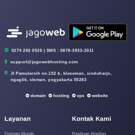
0274 282 0526 | SMS : 0878-3933-2011
support@jagowebhosting.com
Jl Pamularsih no.152 b, klaseman, sinduharjo,
ngaglik, sleman, yogyakarta 55283
domain
hosting
vps
website
Layanan
Kontak Kami
Domain Murah
Panduan Hosting