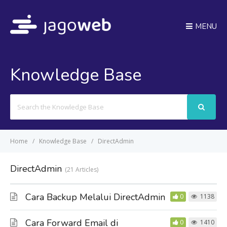
MENU
Knowledge Base
Search
For
Home
Knowledge Base
DirectAdmin
DirectAdmin
21 Articles
Cara Backup Melalui DirectAdmin
0
1138
Cara Forward Email di
0
1410