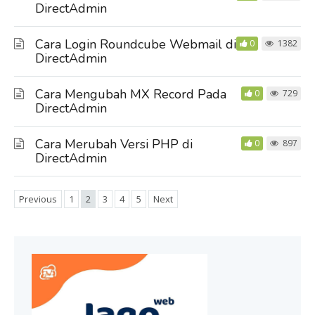
DirectAdmin
Cara Login Roundcube Webmail di
0
1382
DirectAdmin
Cara Mengubah MX Record Pada
0
729
DirectAdmin
Cara Merubah Versi PHP di
0
897
DirectAdmin
Previous
1
2
3
4
5
Next