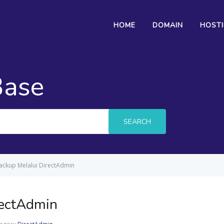
HOME
DOMAIN
HOST
Base
SEARCH
ackup Melalui DirectAdmin
rectAdmin