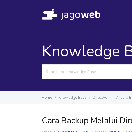
Knowledge 
Search
For
Home
Knowledge Base
DirectAdmin
Cara B
Cara Backup Melalui Di