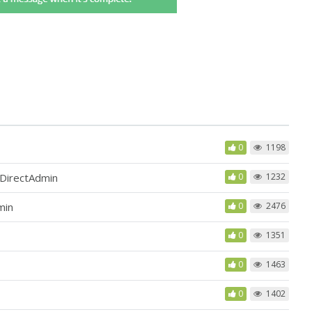
0
1198
 DirectAdmin
0
1232
min
0
2476
0
1351
0
1463
0
1402