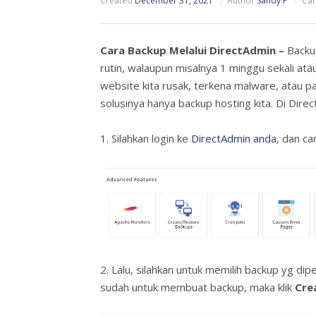
Created
December 31, 2021
Author
Sandy P
Cat
Cara Backup Melalui DirectAdmin –
Backu
rutin, walaupun misalnya 1 minggu sekali atau
website kita rusak, terkena malware, atau pa
solusinya hanya backup hosting kita. Di DirectA
1. Silahkan login ke
DirectAdmin anda
, dan ca
2. Lalu, silahkan untuk memilih backup yg dip
sudah untuk membuat backup, maka klik
Cre