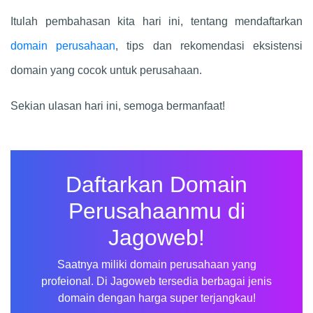
Itulah pembahasan kita hari ini, tentang mendaftarkan
domain perusahaan
, tips dan rekomendasi eksistensi
domain yang cocok untuk perusahaan.
Sekian ulasan hari ini, semoga bermanfaat!
Daftarkan Domain
Perusahaanmu di
Jagoweb!
mulana Mulana
Saatnya miliki domain perusahaan yang
Baru saja membeli hosting/domain
profeional. Di Jagoweb tersedia berbagai jenis
bumdesmandiridesasukamaju.my.id
domain dengan harga super terjangkau!