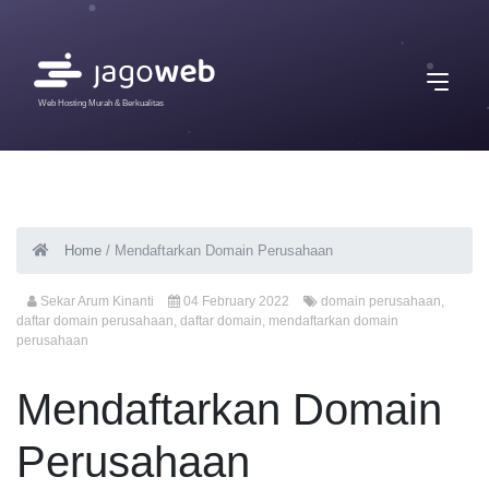
Web Hosting Murah & Berkualitas
Home
/
Mendaftarkan Domain Perusahaan
Sekar Arum Kinanti
04 February 2022
domain perusahaan
,
daftar domain perusahaan
,
daftar domain
,
mendaftarkan domain
perusahaan
Mendaftarkan Domain
Perusahaan