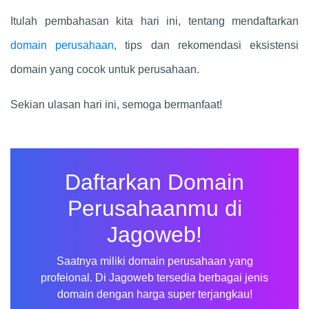
Itulah pembahasan kita hari ini, tentang mendaftarkan
domain perusahaan
, tips dan rekomendasi eksistensi
domain yang cocok untuk perusahaan.
Sekian ulasan hari ini, semoga bermanfaat!
Daftarkan Domain
Perusahaanmu di
Jagoweb!
Refida Fauzia
Saatnya miliki domain perusahaan yang
Baru saja membeli hosting/domain
profeional. Di Jagoweb tersedia berbagai jenis
fantasiindoi.my.id
domain dengan harga super terjangkau!