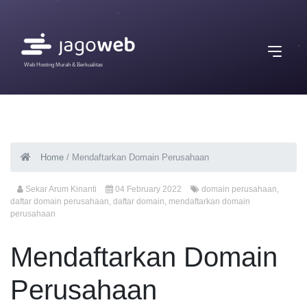
Web Hosting Murah & Berkualitas
Home
/
Mendaftarkan Domain Perusahaan
Sekar Arum Kinanti
04 February 2022
domain perusahaan
,
daftar domain perusahaan
,
daftar domain
,
mendaftarkan domain
perusahaan
Mendaftarkan Domain
Perusahaan