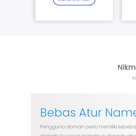
Nikm
K
Bebas Atur Name
Pengguna domain perlu memiliki kebe
domain ke server manapun dengan akse