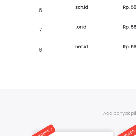
.sch.id
Rp. 56
6
.or.id
Rp. 56
7
.net.id
Rp. 56
8
Ada banyak pil
Rp. 260.000 ,-
Rp. 140.000 