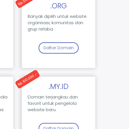
.ORG
n
Banyak dipilih untuk website
e
organisasi, komunitas dan
grup nirlaba.
Daftar Domain
Rp. 100.000 ,-
.MY.ID
edia
Domain terjangkau dan
favorit untuk pengelola
is
website baru.
Daftar Domain