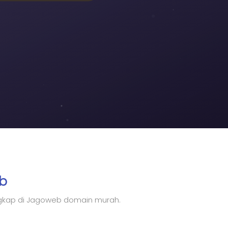
b
engkap di Jagoweb domain murah.