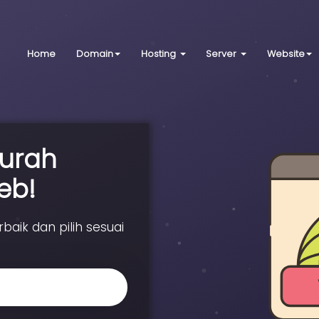
Home
Domain
Hosting
Server
Website
urah
eb!
aik dan pilih sesuai