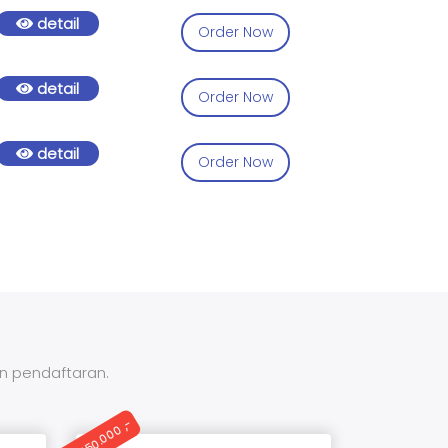
detail
Order Now
detail
Order Now
detail
Order Now
an pendaftaran.
Rp. 250.000 ,-