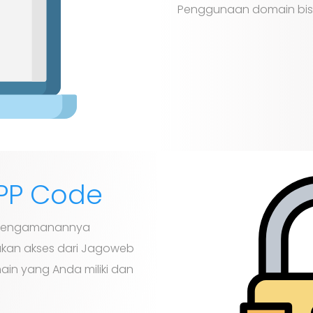
Penggunaan domain bisa 
PP Code
 pengamanannya
kan akses dari Jagoweb
main yang Anda miliki dan