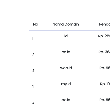
No
Nama Domain
Penda
.id
Rp. 28
1
.co.id
Rp. 36
2
.web.id
Rp. 56
3
.my.id
Rp. 10
4
.ac.id
Rp. 56
5