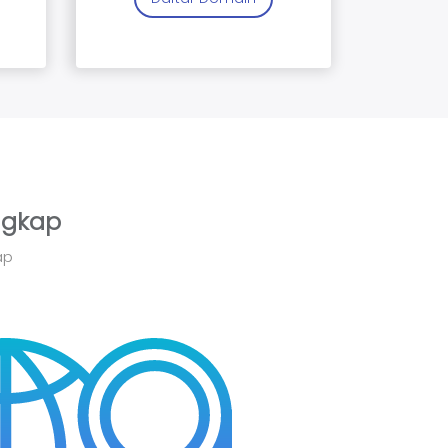
ngkap
ap