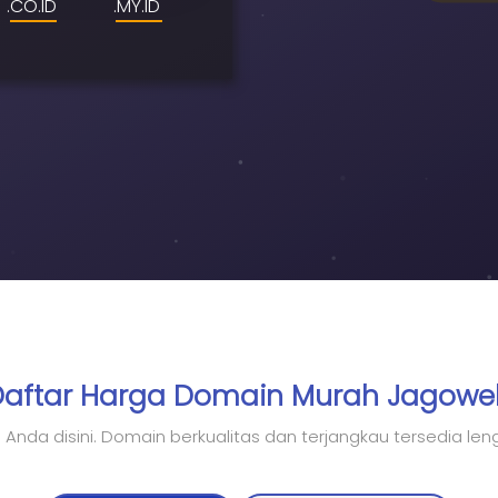
.CO.ID
.MY.ID
Daftar Harga Domain Murah Jagowe
Anda disini. Domain berkualitas dan terjangkau tersedia l