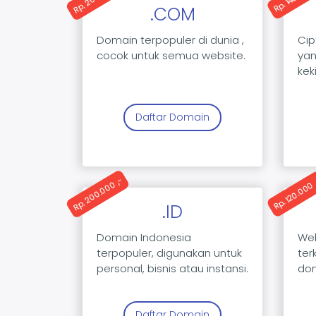
.COM
Domain terpopuler di dunia ,
Ci
cocok untuk semua website.
yan
keki
Daftar Domain
Rp. 200.000 ,-
Rp. 120.000 
.ID
Domain Indonesia
Web
terpopuler, digunakan untuk
ter
personal, bisnis atau instansi.
dom
Daftar Domain