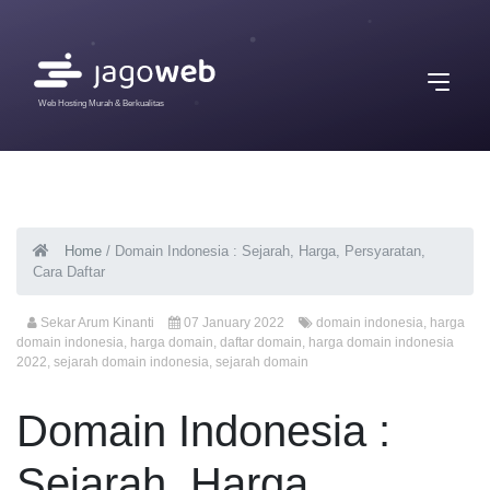
Web Hosting Murah & Berkualitas
Home
/
Domain Indonesia : Sejarah, Harga, Persyaratan,
Cara Daftar
Sekar Arum Kinanti
07 January 2022
domain indonesia
,
harga
domain indonesia
,
harga domain
,
daftar domain
,
harga domain indonesia
2022
,
sejarah domain indonesia
,
sejarah domain
Domain Indonesia :
Sejarah, Harga,