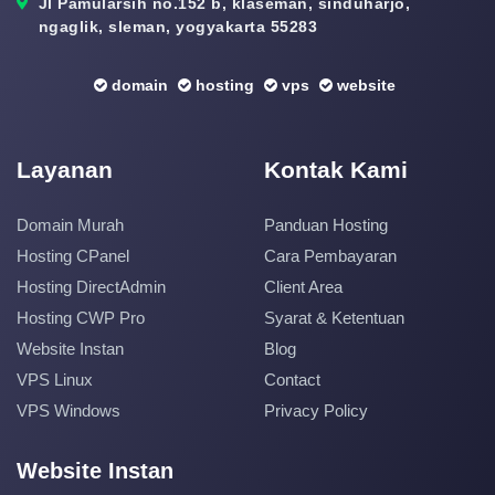
Jl Pamularsih no.152 b, klaseman, sinduharjo,
ngaglik, sleman, yogyakarta 55283
domain
hosting
vps
website
Layanan
Kontak Kami
Domain Murah
Panduan Hosting
Hosting CPanel
Cara Pembayaran
Hosting DirectAdmin
Client Area
Hosting CWP Pro
Syarat & Ketentuan
Website Instan
Blog
VPS Linux
Contact
VPS Windows
Privacy Policy
Website Instan