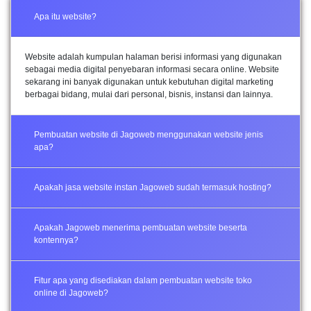
Apa itu website?
Website adalah kumpulan halaman berisi informasi yang digunakan
sebagai media digital penyebaran informasi secara online. Website
sekarang ini banyak digunakan untuk kebutuhan digital marketing
berbagai bidang, mulai dari personal, bisnis, instansi dan lainnya.
Pembuatan website di Jagoweb menggunakan website jenis
apa?
Apakah jasa website instan Jagoweb sudah termasuk hosting?
Apakah Jagoweb menerima pembuatan website beserta
kontennya?
Fitur apa yang disediakan dalam pembuatan website toko
online di Jagoweb?