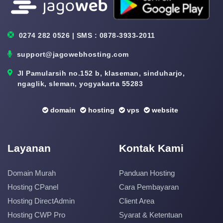
0274 282 0526 | SMS : 0878-3933-2011
support@jagowebhosting.com
Jl Pamularsih no.152 b, klaseman, sinduharjo,
ngaglik, sleman, yogyakarta 55283
domain
hosting
vps
website
Layanan
Kontak Kami
Domain Murah
Panduan Hosting
Hosting CPanel
Cara Pembayaran
Hosting DirectAdmin
Client Area
Hosting CWP Pro
Syarat & Ketentuan