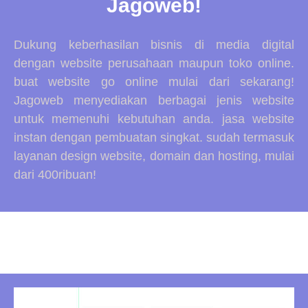
Jagoweb!
Dukung keberhasilan bisnis di media digital
dengan website perusahaan maupun toko online.
buat website go online mulai dari sekarang!
Jagoweb menyediakan berbagai jenis website
untuk memenuhi kebutuhan anda. jasa website
instan dengan pembuatan singkat. sudah termasuk
layanan design website, domain dan hosting, mulai
dari 400ribuan!