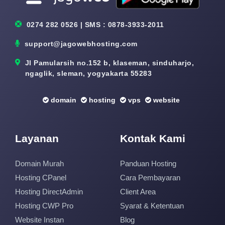
0274 282 0526 | SMS : 0878-3933-2011
support@jagowebhosting.com
Jl Pamularsih no.152 b, klaseman, sinduharjo,
ngaglik, sleman, yogyakarta 55283
domain
hosting
vps
website
Layanan
Kontak Kami
Domain Murah
Panduan Hosting
Hosting CPanel
Cara Pembayaran
Hosting DirectAdmin
Client Area
Hosting CWP Pro
Syarat & Ketentuan
Website Instan
Blog