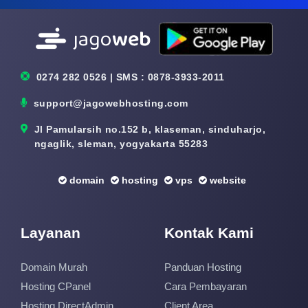
0274 282 0526 | SMS : 0878-3933-2011
support@jagowebhosting.com
Jl Pamularsih no.152 b, klaseman, sinduharjo,
ngaglik, sleman, yogyakarta 55283
domain
hosting
vps
website
Layanan
Kontak Kami
Domain Murah
Panduan Hosting
Hosting CPanel
Cara Pembayaran
Hosting DirectAdmin
Client Area