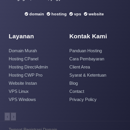
domain
hosting
vps
website
Layanan
Kontak Kami
Domain Murah
Panduan Hosting
Hosting CPanel
Cara Pembayaran
Hosting DirectAdmin
Client Area
Hosting CWP Pro
Syarat & Ketentuan
Website Instan
Blog
VPS Linux
Contact
VPS Windows
Privacy Policy
‹
›
Tempat Registrasi Domain