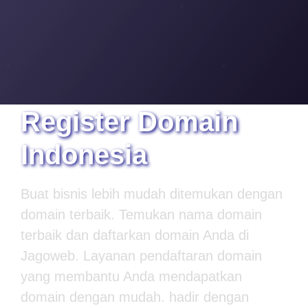
Register
Domain
Indonesia
Buat bisnis lebih mudah ditemukan dengan
domain terbaik. Temukan nama domain
terbaik dan daftarkan domain Anda di
Jagoweb. Layanan pendaftaran domain
yang membantu Anda mendapatkan
domain dengan mudah. hadir dengan