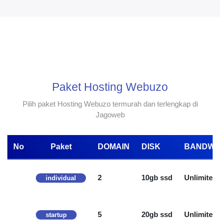
Paket Hosting Webuzo
Pilih paket Hosting Webuzo termurah dan terlengkap di
Jagoweb
No
Paket
DOMAIN
DISK
BANDWI
1
2
10gb ssd
Unlimited
individual
1
5
20gb ssd
Unlimited
startup