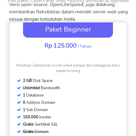
Pilih paket CyberPanel Web Hosting termurah di Jagoweb
Versi open-source, OpenLiteSpeed, juga didukung,
memberikan fleksibilitas dalam memilih server web yang
sesuai dengan kebutuhan Anda.
Paket Beginner
Rp 125.000
/Tahun
Hosting Cyberpanel cocok untuk pelajar dan pengguna baru
panel hosting
2 GB
Disk Space
Unlimited
Bandwidth
1
Database
0
Addons Domain
1
Sub Domain
150.000
Inodes
Gratis
Sertifikat SSL
Gratis
Domain