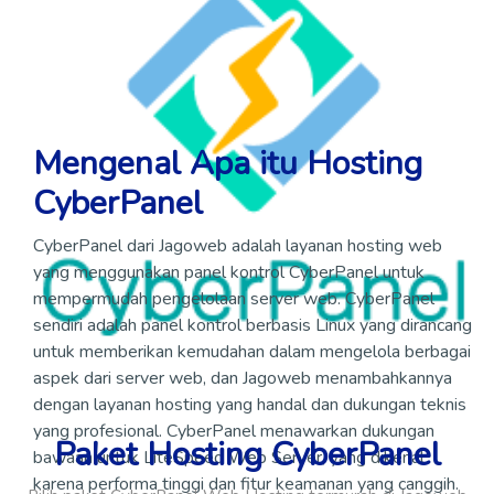
Mengenal Apa itu Hosting
CyberPanel
CyberPanel dari Jagoweb adalah layanan hosting web
yang menggunakan panel kontrol CyberPanel untuk
mempermudah pengelolaan server web. CyberPanel
sendiri adalah panel kontrol berbasis Linux yang dirancang
untuk memberikan kemudahan dalam mengelola berbagai
aspek dari server web, dan Jagoweb menambahkannya
dengan layanan hosting yang handal dan dukungan teknis
yang profesional. CyberPanel menawarkan dukungan
Paket Hosting CyberPanel
bawaan untuk LiteSpeed Web Server, yang dikenal
karena performa tinggi dan fitur keamanan yang canggih.