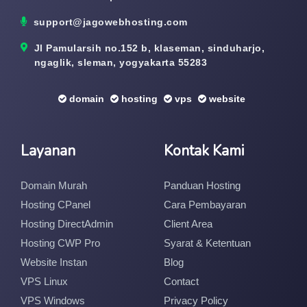
support@jagowebhosting.com
Jl Pamularsih no.152 b, klaseman, sinduharjo,
ngaglik, sleman, yogyakarta 55283
domain
hosting
vps
website
Layanan
Kontak Kami
Domain Murah
Panduan Hosting
Hosting CPanel
Cara Pembayaran
Hosting DirectAdmin
Client Area
Hosting CWP Pro
Syarat & Ketentuan
Website Instan
Blog
VPS Linux
Contact
VPS Windows
Privacy Policy