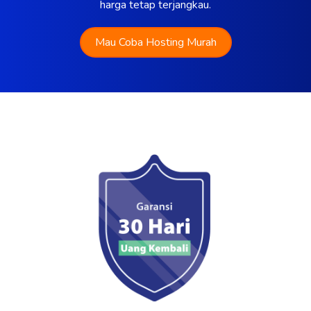
harga tetap terjangkau.
Mau Coba Hosting Murah