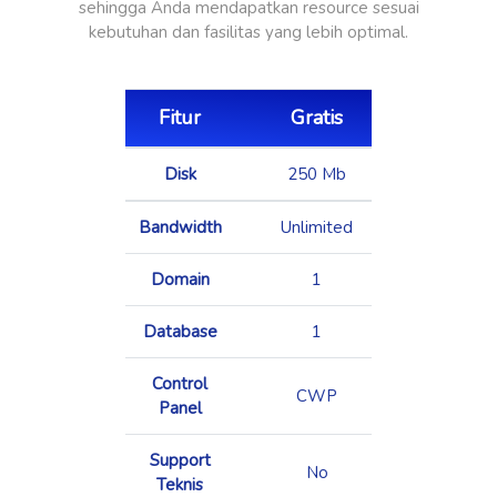
sehingga Anda mendapatkan resource sesuai
kebutuhan dan fasilitas yang lebih optimal.
Fitur
Gratis
Mur
Disk
250 Mb
1,5 
Bandwidth
Unlimited
Unlimi
Domain
1
3
Database
1
3
Control
CWP
CW
Panel
Support
No
Yes
Teknis