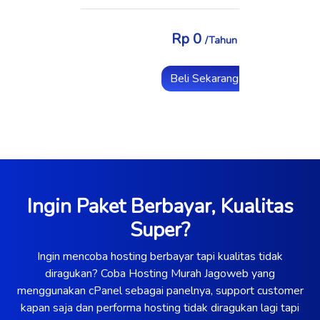
Rp 75
Rp 0
/Tahun
/Tah
Beli Sekarang
Beli Sek
Ingin Paket Berbayar, Kualitas
Super?
Ingin mencoba hosting berbayar tapi kualitas tidak
diragukan? Coba Hosting Murah Jagoweb yang
menggunakan cPanel sebagai panelnya, support customer
kapan saja dan performa hosting tidak diragukan lagi tapi