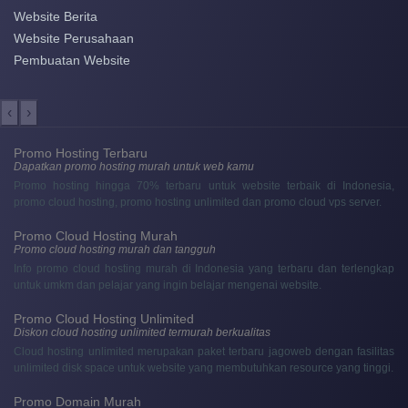
Website Berita
Website Perusahaan
Pembuatan Website
‹
›
Promo Hosting Terbaru
Dapatkan promo hosting murah untuk web kamu
Promo hosting hingga 70% terbaru untuk website terbaik di Indonesia,
promo cloud hosting, promo hosting unlimited dan promo cloud vps server.
Promo Cloud Hosting Murah
Promo cloud hosting murah dan tangguh
Info promo cloud hosting murah di Indonesia yang terbaru dan terlengkap
untuk umkm dan pelajar yang ingin belajar mengenai website.
Promo Cloud Hosting Unlimited
Diskon cloud hosting unlimited termurah berkualitas
Cloud hosting unlimited merupakan paket terbaru jagoweb dengan fasilitas
unlimited disk space untuk website yang membutuhkan resource yang tinggi.
Promo Domain Murah