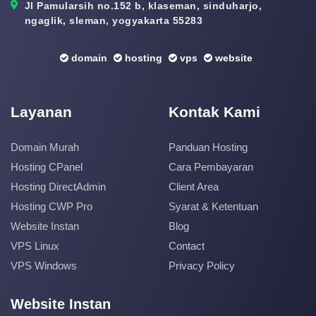
Jl Pamularsih no.152 b, klaseman, sinduharjo,
ngaglik, sleman, yogyakarta 55283
domain
hosting
vps
website
Layanan
Kontak Kami
Domain Murah
Panduan Hosting
Hosting CPanel
Cara Pembayaran
Hosting DirectAdmin
Client Area
Hosting CWP Pro
Syarat & Ketentuan
Website Instan
Blog
VPS Linux
Contact
VPS Windows
Privacy Policy
Website Instan