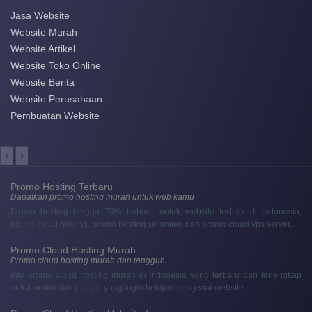
Jasa Website
Website Murah
Website Artikel
Website Toko Online
Website Berita
Website Perusahaan
Pembuatan Website
‹
›
Promo Hosting Terbaru
Dapatkan promo hosting murah untuk web kamu
Promo hosting hingga 70% terbaru untuk website terbaik di Indonesia,
promo cloud hosting, promo hosting unlimited dan promo cloud vps server.
Promo Cloud Hosting Murah
Promo cloud hosting murah dan tangguh
Info promo cloud hosting murah di Indonesia yang terbaru dan terlengkap
untuk umkm dan pelajar yang ingin belajar mengenai website.