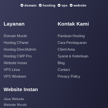
domain
hosting
vps
website
Layanan
Kontak Kami
Domain Murah
Panduan Hosting
Hosting CPanel
Cara Pembayaran
Hosting DirectAdmin
Client Area
Hosting CWP Pro
Syarat & Ketentuan
Website Instan
Blog
VPS Linux
Contact
VPS Windows
Privacy Policy
Website Instan
Jasa Website
Website Murah