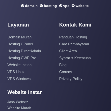
domain
hosting
vps
website
Layanan
Kontak Kami
Domain Murah
Panduan Hosting
Hosting CPanel
Cara Pembayaran
Hosting DirectAdmin
Client Area
Hosting CWP Pro
Syarat & Ketentuan
Website Instan
Blog
VPS Linux
Contact
VPS Windows
Privacy Policy
Website Instan
Jasa Website
Website Murah