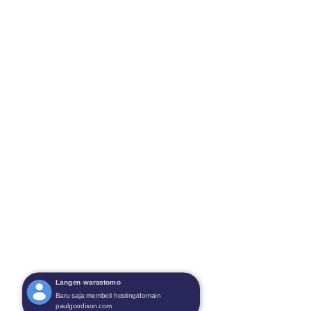
Langen warastomo
Baru saja membeli hosting/domain
paulgoodison.com