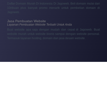
Daftar Domain Murah Di Indonesia Di Jagoweb. Beli domain mulai dari
10ribuan plus banyak promo menarik untuk pembelian domain di
Jagoweb.
Jasa Pembuatan Website
Layanan Pembuatan Website Terbaik Untuk Anda
Buat website apa saja dengan mudah dan cepat di Jagoweb. Buat
website murah untuk website bisnis sampai dengan website personal.
Termasuk layanan hosting, domain dan jasa desain website.