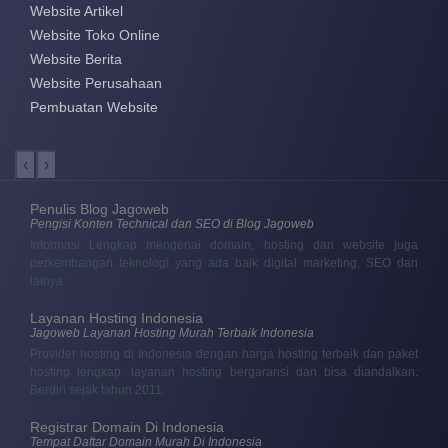
Website Artikel
Website Toko Online
Website Berita
Website Perusahaan
Pembuatan Website
‹
›
Penulis Blog Jagoweb
Pengisi Konten Technical dan SEO di Blog Jagoweb
Informasi Lengkap mengenai domain, hosting dan website juga
perkembangan teknologi yang ada baik digital marketing, SEO dan
lainya.
Layanan Hosting Indonesia
Jagoweb Layanan Hosting Murah Terbaik Indonesia
Provider hosting di Indonesia dengan harga hosting terbaik dan paket
hosting lengkap. layanan hosting bergaransi dan bisa diandalkan.
Berdiri sejak tahun 2011.
Registrar Domain Di Indonesia
Tempat Daftar Domain Murah Di Indonesia