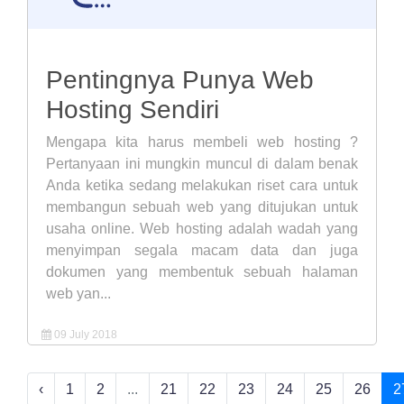
Pentingnya Punya Web
Hosting Sendiri
Mengapa kita harus membeli web hosting ?
Pertanyaan ini mungkin muncul di dalam benak
Anda ketika sedang melakukan riset cara untuk
membangun sebuah web yang ditujukan untuk
usaha online. Web hosting adalah wadah yang
menyimpan segala macam data dan juga
dokumen yang membentuk sebuah halaman
web yan...
09 July 2018
‹
1
2
...
21
22
23
24
25
26
2