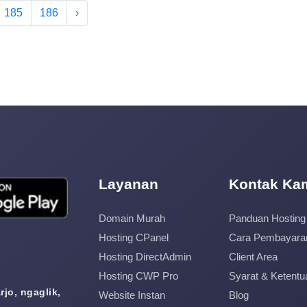
185
186
›
Layanan
Kontak Ka
Domain Murah
Panduan Hosting
Hosting CPanel
Cara Pembayara
Hosting DirectAdmin
Client Area
Hosting CWP Pro
Syarat & Ketentu
jo, ngaglik,
Website Instan
Blog