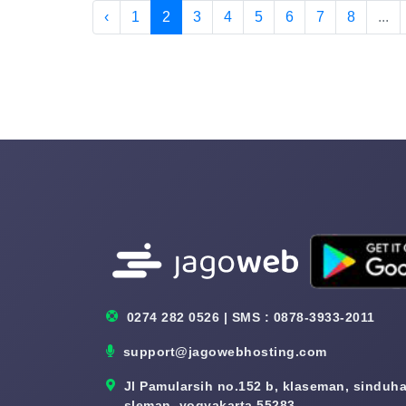
‹
1
2
3
4
5
6
7
8
...
0274 282 0526 | SMS : 0878-3933-2011
support@jagowebhosting.com
Jl Pamularsih no.152 b, klaseman, sinduhar
sleman, yogyakarta 55283