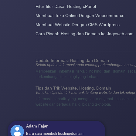
Fitur-fitur Dasar Hosting cPanel
Membuat Toko Online Dengan Woocommerce
Membuat Website Dengan CMS Wordpress
Cara Pindah Hosting dan Domain ke Jagoweb.com
Update Informasi Hosting dan Domain
Selalu update informasi anda tentang perkembangan hostin
Memberikan informasi terkait hosting dan domain seca
perkembangan teknologi yang terbaru.
Tips dan Trik Website, Hosting, Domain
Temukan tips dan trik menarik tentang website dan teknologi
Informasi menarik yang mengulas mengenai tips dan tr
website dan berbagai hal di bidang teknologi.
Adam Fajar
Baru saja membeli hosting/domain