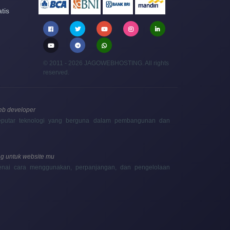
tis
© 2011 - 2026 JAGOWEBHOSTING. All rights
reserved.
web developer
 seputar teknologi yang berguna dalam pembangunan dan
g untuk website mu
enai cara menggunakan, perpanjangan, dan pengelolaan