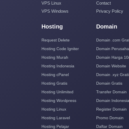
VPS Linux
Contact
VPS Windows
Privacy Policy
Hosting
Domain
Request Delete
Domain .com Grat
Hosting Code Igniter
Domain Perusah
Hosting Murah
Domain Harga 10
Hosting Indonesia
Domain Website
Hosting cPanel
Domain .xyz Grati
Hosting Gratis
Domain Gratis
Hosting Unlimited
Transfer Domain
Hosting Wordpress
Domain Indonesi
Hosting Linux
Register Domain
Hosting Laravel
Promo Domain
Hosting Pelajar
Daftar Domain