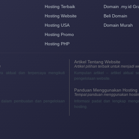
Hosting Terbaik
Domain .my.id Gra
Hosting Website
Beli Domain
Hosting USA
Domain Murah
Hosting Promo
Hosting PHP
Artikel Tentang Website
g
Artikel pilihan terbaik untuk menjadi 
ra aktual dan terpercaya mengikuti
Kumpulan artikel – artikel aktual
pengelolaan website.
Panduan Menggunakan Hosting
Tempat panduan menggunakan hostin
ik dalam pembuatan dan pengelolaan
Informasi padat dan lengkap meng
hosting.