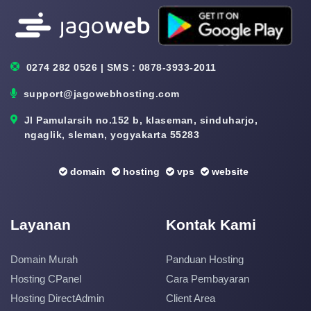
0274 282 0526 | SMS : 0878-3933-2011
support@jagowebhosting.com
Jl Pamularsih no.152 b, klaseman, sinduharjo,
ngaglik, sleman, yogyakarta 55283
domain
hosting
vps
website
Layanan
Kontak Kami
Domain Murah
Panduan Hosting
Hosting CPanel
Cara Pembayaran
Hosting DirectAdmin
Client Area