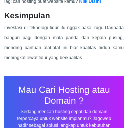
lagi cari hosting buat website kamu?
Klik Disini
Kesimpulan
Investasi di teknologi tidur itu nggak bakal rugi. Daripada
bangun pagi dengan mata panda dan kepala pusing,
mending bantuan alat-alat ini biar kualitas hidup kamu
meningkat lewat tidur yang berkualitas
Mau Cari Hosting atau
Domain ?
Sedang mencari hosting cepat dan domain
terpercaya untuk website impianmu? Jagoweb
hadir sebagai solusi lengkap untuk kebutuhan