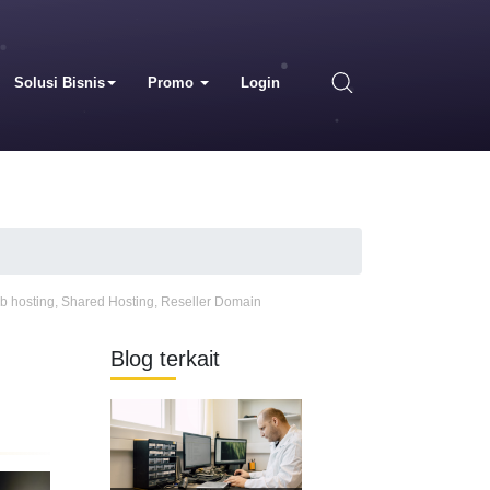
Solusi Bisnis
Promo
Login
b hosting
,
Shared Hosting
,
Reseller Domain
Blog terkait