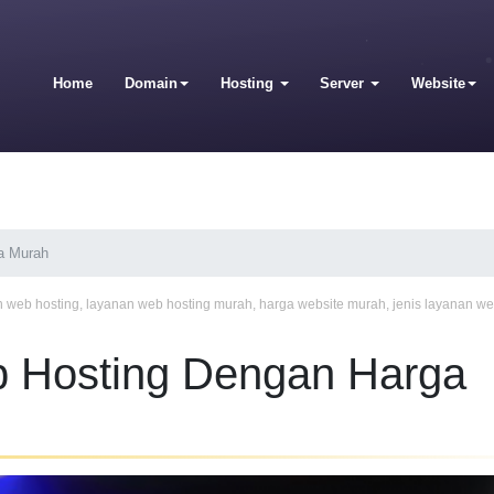
Home
Domain
Hosting
Server
Website
a Murah
n web hosting
,
layanan web hosting murah
,
harga website murah
,
jenis layanan we
 Hosting Dengan Harga