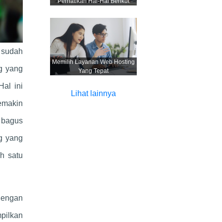
Perhatikan Hal-Hal Berikut
 sudah
Memilih Layanan Web Hosting
ng yang
Yang Tepat
Hal ini
Lihat lainnya
emakin
 bagus
ng yang
h satu
 Dengan
pilkan