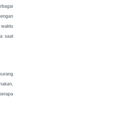
sebagai
dengan
 waktu
da saat
kurang
nakan,
berapa