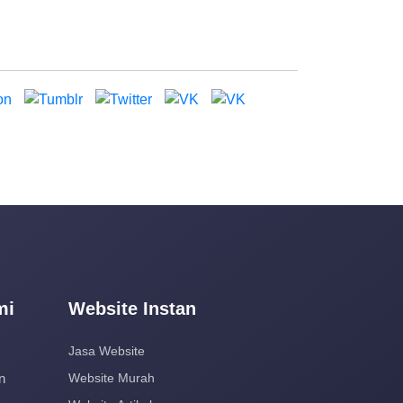
mi
Website Instan
Jasa Website
n
Website Murah