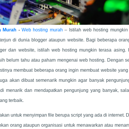
a Murah
-
Web hosting murah
– Istilah web hosting mungkin
terjun di dunia blogger ataupun website. Bagi beberapa ora
gger dan website, istilah web hosting mungkin terasa asing. 
sih belum tahu atau paham mengenai web hosting. Dengan s
pastinya membuat beberapa orang ingin membuat website yang
ut juga akan dibuat semenarik mungkin agar banyak pengunju
adi menarik dan mendapatkan pengunjung yang banyak, sala
ng terbaik.
kan untuk menyimpan file berupa script yang ada di internet.
an orang ataupun organisasi untuk menawarkan atau menam