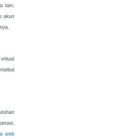
 lain,
ap akun
nya.
virtual
ersebut
uruhan
erasi,
sa web