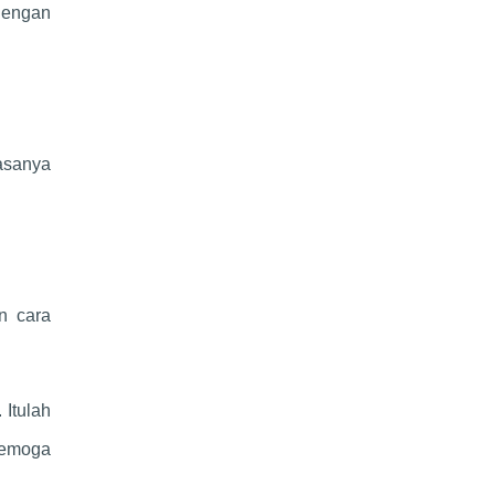
 dengan
asanya
n cara
 Itulah
Semoga