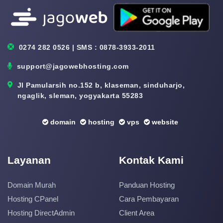
0274 282 0526 | SMS : 0878-3933-2011
support@jagowebhosting.com
Jl Pamularsih no.152 b, klaseman, sinduharjo,
ngaglik, sleman, yogyakarta 55283
domain
hosting
vps
website
Layanan
Kontak Kami
Domain Murah
Panduan Hosting
Hosting CPanel
Cara Pembayaran
Hosting DirectAdmin
Client Area