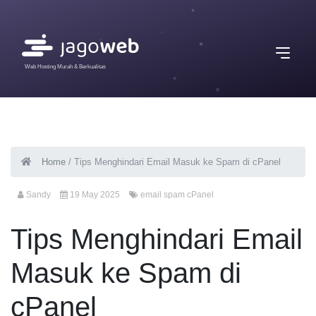
Web Hosting Murah & Berkualitas
Home
/
Tips Menghindari Email Masuk ke Spam di cPanel
Sandy
19 May 2025
email spam cPanel
Tips Menghindari Email
Masuk ke Spam di
cPanel