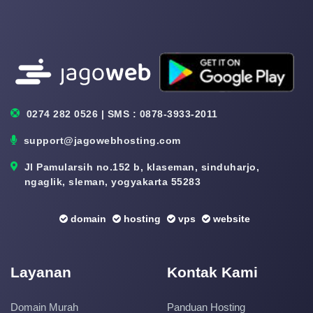
0274 282 0526 | SMS : 0878-3933-2011
support@jagowebhosting.com
Jl Pamularsih no.152 b, klaseman, sinduharjo,
ngaglik, sleman, yogyakarta 55283
domain
hosting
vps
website
Layanan
Kontak Kami
Domain Murah
Panduan Hosting