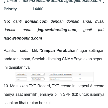
(
misal : tokenSebelahKanan.dv.googlehosted.com
)
Priority : 14400
Nb:
ganti
domain.com
dengan domain anda, misal
domain anda
jagowebhosting.com
, ganti jadi
jagowebhosting.com
Pastikan sudah klik "
Simpan Perubahan
" agar settingan
anda tersimpan, Setelah disetting CNAMEnya akan seperti
ini tampilannya :
10. Masukkan TXT Record, TXT record ini seperti A record
hanya saat memilih jenisnya pilih SPF (txt) untuk isiannya
silahkan lihat urutan berikut.