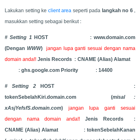
Lakukan setting ke
client area
seperti pada
langkah no 6
,
masukkan setting sebagai berikut :
# Setting 1
HOST : www.domain.com
(Dengan
WWW
)
jangan lupa ganti sesuai dengan nama
domain anda!!
Jenis Records : CNAME (Alias)
Alamat
:
ghs.google.com
Priority : 14400
# Setting 2
HOST :
tokenSebelahKiri.domain.com
(
misal :
xAsjYefsfS.domain.com
)
jangan lupa ganti sesuai
dengan nama domain anda!!
Jenis Records :
CNAME (Alias)
Alamat :
tokenSebelahKanan