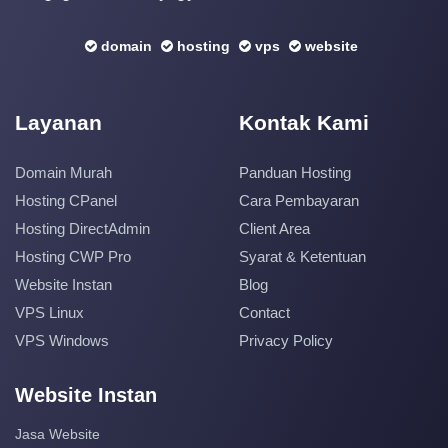
domain
hosting
vps
website
Layanan
Kontak Kami
Domain Murah
Panduan Hosting
Hosting CPanel
Cara Pembayaran
Hosting DirectAdmin
Client Area
Hosting CWP Pro
Syarat & Ketentuan
Website Instan
Blog
VPS Linux
Contact
VPS Windows
Privacy Policy
Website Instan
Jasa Website