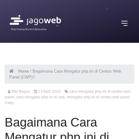
Web Hosting Murah & Berkualitas
Home
/
Bagaimana Cara Mengatur php.ini di Centos Web
Panel (CWP)?
Riki Bagas
13 April 2023
cara mengatur php.ini di centos web
panel
,
cara mengatur php.ini di cwp
,
mengatur php.ini di centos web panel
(cwp)
Bagaimana Cara
Mengatur php.ini di