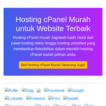
Hosting cPanel Murah
untuk Website Terbaik
Hosting cPanel murah Jagoweb hadir mulai dari
paket hosting mikro hingga hosting unlimited yang
memberikan fleksibilitas dalam memilih hosting
cPanel murah pilihan anda.
Beli Hosting cPanel Murah Sekarang Juga!