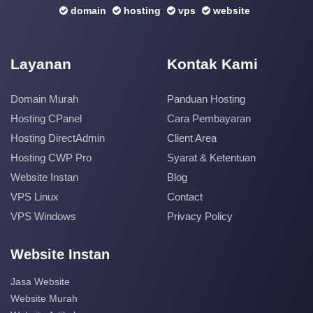
domain
hosting
vps
website
Layanan
Kontak Kami
Domain Murah
Panduan Hosting
Hosting CPanel
Cara Pembayaran
Hosting DirectAdmin
Client Area
Hosting CWP Pro
Syarat & Ketentuan
Website Instan
Blog
VPS Linux
Contact
VPS Windows
Privacy Policy
Website Instan
Jasa Website
Website Murah