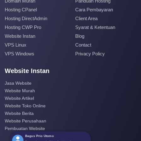
Domain Murah
Panduan Hosting
Hosting CPanel
Cara Pembayaran
Hosting DirectAdmin
Client Area
Hosting CWP Pro
Syarat & Ketentuan
Website Instan
Blog
VPS Linux
Contact
VPS Windows
Privacy Policy
Website Instan
Jasa Website
Website Murah
Website Artikel
Website Toko Online
Website Berita
Website Perusahaan
Pembuatan Website
Bagus Prio Utomo