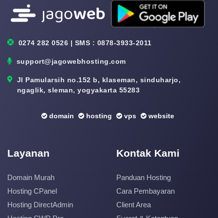
0274 282 0526 | SMS : 0878-3933-2011
support@jagowebhosting.com
Jl Pamularsih no.152 b, klaseman, sinduharjo,
ngaglik, sleman, yogyakarta 55283
domain
hosting
vps
website
Layanan
Kontak Kami
Domain Murah
Panduan Hosting
Hosting CPanel
Cara Pembayaran
Hosting DirectAdmin
Client Area