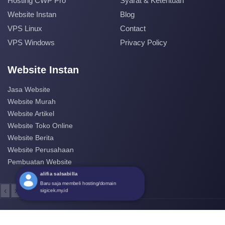
Hosting CWP Pro
Syarat & Ketentuan
Website Instan
Blog
VPS Linux
Contact
VPS Windows
Privacy Policy
Website Instan
Jasa Website
Website Murah
Website Artikel
Website Toko Online
Website Berita
Website Perusahaan
Pembuatan Website
alifia salsabilla
‹
›
Baru saja membeli hosting/domain
sigicek.my.id