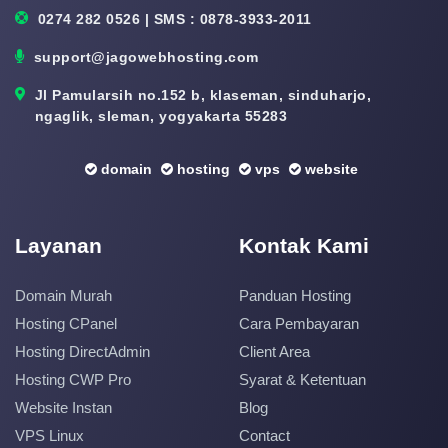
0274 282 0526 | SMS : 0878-3933-2011
support@jagowebhosting.com
Jl Pamularsih no.152 b, klaseman, sinduharjo,
ngaglik, sleman, yogyakarta 55283
domain
hosting
vps
website
Layanan
Kontak Kami
Domain Murah
Panduan Hosting
Hosting CPanel
Cara Pembayaran
Hosting DirectAdmin
Client Area
Hosting CWP Pro
Syarat & Ketentuan
Website Instan
Blog
VPS Linux
Contact