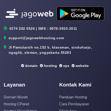
0274 282 0526 | SMS : 0878-3933-2011
support@jagowebhosting.com
Jl Pamularsih no.152 b, klaseman, sinduharjo,
ngaglik, sleman, yogyakarta 55283
domain
hosting
vps
website
Layanan
Kontak Kami
Domain Murah
Panduan Hosting
Hosting CPanel
Cara Pembayaran
Hosting DirectAdmin
Client Area