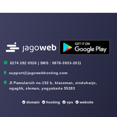
0274 282 0526 | SMS : 0878-3933-2011
support@jagowebhosting.com
Jl Pamularsih no.152 b, klaseman, sinduharjo,
ngaglik, sleman, yogyakarta 55283
domain
hosting
vps
website