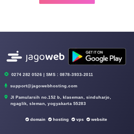
0274 282 0526 | SMS : 0878-3933-2011
support@jagowebhosting.com
Jl Pamularsih no.152 b, klaseman, sinduharjo,
ngaglik, sleman, yogyakarta 55283
domain
hosting
vps
website