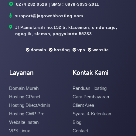
0274 282 0526 | SMS : 0878-3933-2011
support@jagowebhosting.com
Jl Pamularsih no.152 b, klaseman, sinduharjo,
ngaglik, sleman, yogyakarta 55283
domain
hosting
vps
website
Layanan
Kontak Kami
Domain Murah
Panduan Hosting
Hosting CPanel
Cara Pembayaran
Hosting DirectAdmin
Client Area
Hosting CWP Pro
Syarat & Ketentuan
Website Instan
Blog
VPS Linux
Contact