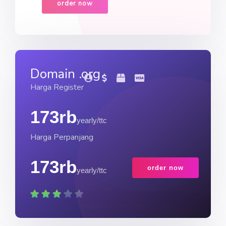
order now
Domain .org
Harga Register
173rb
yearly/ttc
Harga Perpanjang
173rb
order now
yearly/ttc