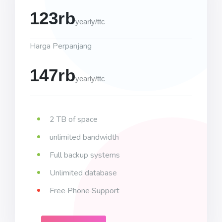
123rb
yearly/ttc
Harga Perpanjang
147rb
yearly/ttc
2 TB of space
unlimited bandwidth
Full backup systems
Unlimited database
Free Phone Support