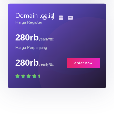
Domain .co.id
Harga Register
280rb
yearly/ttc
Harga Perpanjang
280rb
order now
yearly/ttc