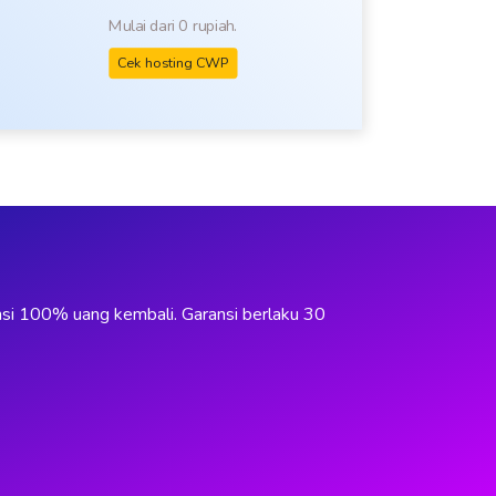
Mulai dari 0 rupiah.
Cek hosting CWP
i
si 100% uang kembali. Garansi berlaku 30