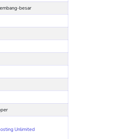
kembang-besar
oper
osting Unlimited