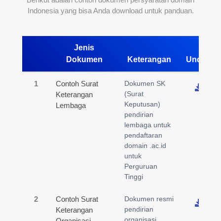
Indonesia yang bisa Anda download untuk panduan.
Jenis
Dokumen
Keterangan
Unduh
1
Contoh Surat
Dokumen SK
(Surat
Keterangan
Keputusan)
Lembaga
pendirian
lembaga untuk
pendaftaran
domain .ac.id
untuk
Perguruan
Tinggi
2
Contoh Surat
Dokumen resmi
pendirian
Keterangan
organisasi
Organisasi