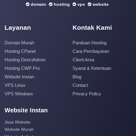
domain
hosting
vps
website
Layanan
Kontak Kami
Domain Murah
Panduan Hosting
Hosting CPanel
Cara Pembayaran
Hosting DirectAdmin
Client Area
Hosting CWP Pro
Syarat & Ketentuan
Website Instan
Blog
VPS Linux
Contact
VPS Windows
Privacy Policy
Website Instan
Jasa Website
Website Murah