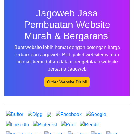
Jagoweb Jasa
Pembuatan Website
Murah & Bergaransi
Buat website lebih hemat dengan potongan harga
terbaik dari Jagoweb. Pilih paket websitenya dan
nikmati kemudahan dalam pengelolaan website
bersama Jagoweb
Order Website Disini!