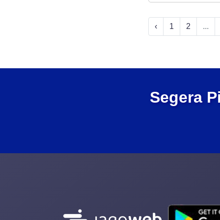
‹
1
2
...
Segera P