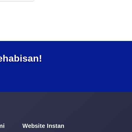
ehabisan!
mi
Website Instan