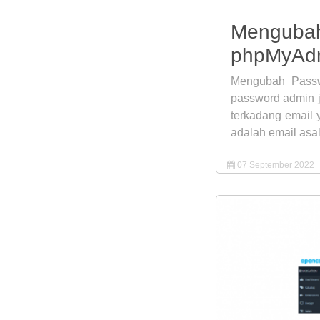
Mengubah
phpMyAdm
Mengubah Passw
password admin 
terkadang email 
adalah email asal 
07 September 2022