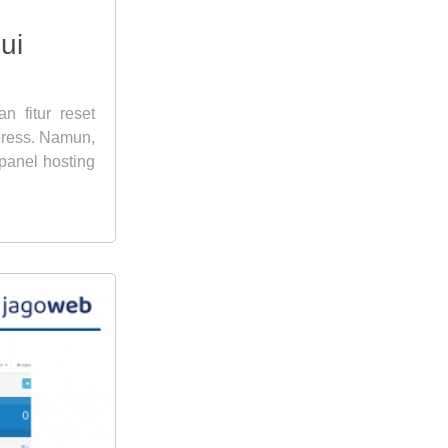
ui
 fitur reset
press. Namun,
panel hosting