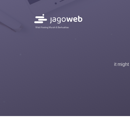
Web Hosting Murah & Berkualitas
it migh