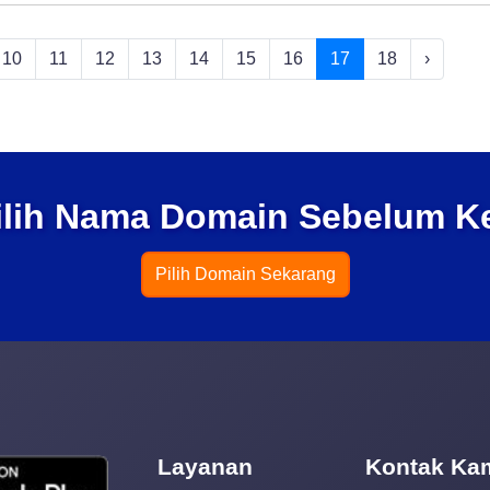
10
11
12
13
14
15
16
17
18
›
ilih Nama Domain Sebelum K
Pilih Domain Sekarang
Layanan
Kontak Ka