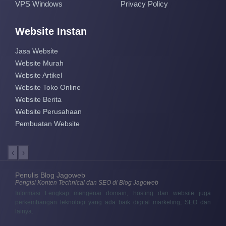
VPS Windows
Privacy Policy
Website Instan
Jasa Website
Website Murah
Website Artikel
Website Toko Online
Website Berita
Website Perusahaan
Pembuatan Website
‹
›
Penulis Blog Jagoweb
Pengisi Konten Technical dan SEO di Blog Jagoweb
Informasi Lengkap mengenai domain, hosting dan website juga
perkembangan teknologi yang ada baik digital marketing, SEO dan
lainya.