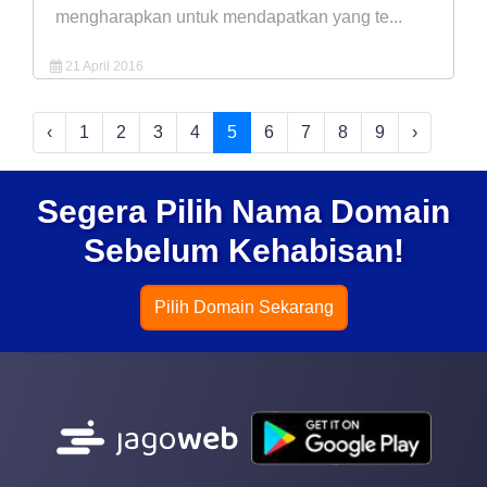
mengharapkan untuk mendapatkan yang te...
21 April 2016
‹
1
2
3
4
5
6
7
8
9
›
Segera Pilih Nama Domain
Sebelum Kehabisan!
Pilih Domain Sekarang