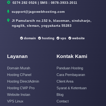
0274 282 0526 | SMS : 0878-3933-2011
support@jagowebhosting.com
Jl Pamularsih no.152 b, klaseman, sinduharjo,
ngaglik, sleman, yogyakarta 55283
domain
hosting
vps
website
Layanan
Kontak Kami
Domain Murah
Panduan Hosting
Hosting CPanel
Cara Pembayaran
Hosting DirectAdmin
Client Area
Hosting CWP Pro
Syarat & Ketentuan
Website Instan
Blog
VPS Linux
Contact