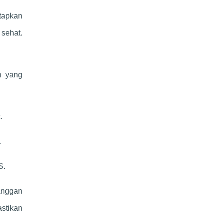
tapkan
sehat.
n yang
.
.
S.
anggan
astikan