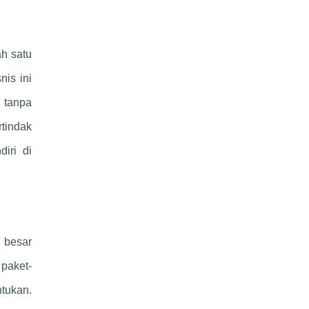
ah satu
nis ini
 tanpa
rtindak
iri di
 besar
 paket-
ntukan.