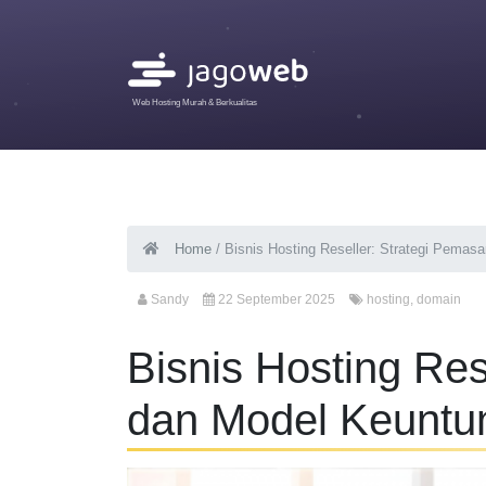
Web Hosting Murah & Berkualitas
Home
/
Bisnis Hosting Reseller: Strategi Pemas
Sandy
22 September 2025
hosting
,
domain
Bisnis Hosting Res
dan Model Keuntu