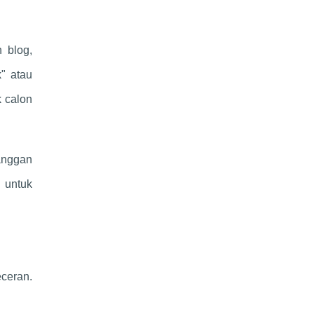
 blog,
" atau
k calon
langgan
 untuk
ceran.