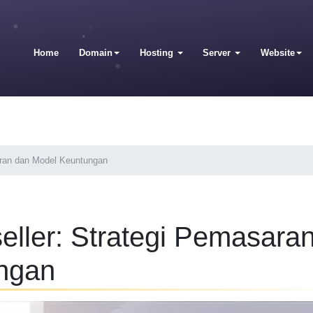
Home
Domain
Hosting
Server
Website
aran dan Model Keuntungan
eller: Strategi Pemasara
ngan