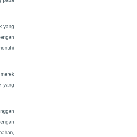
ng pada
ik yang
 Dengan
menuhi
 merek
e yang
anggan
dengan
bahan,