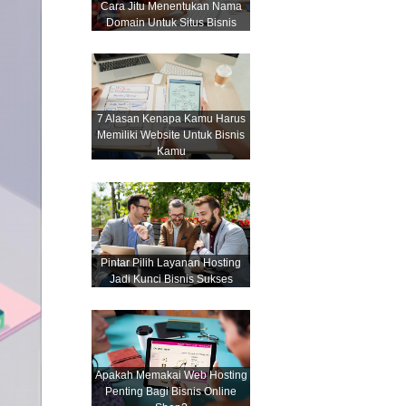
Cara Jitu Menentukan Nama
Domain Untuk Situs Bisnis
7 Alasan Kenapa Kamu Harus
Memiliki Website Untuk Bisnis
Kamu
Pintar Pilih Layanan Hosting
Jadi Kunci Bisnis Sukses
Apakah Memakai Web Hosting
Penting Bagi Bisnis Online