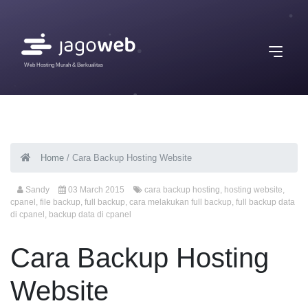
Web Hosting Murah & Berkualitas
Home
/
Cara Backup Hosting Website
Sandy
03 March 2015
cara backup hosting
,
hosting website
,
cpanel
,
file backup
,
full backup
,
cara melakukan full backup
,
full backup data
di cpanel
,
backup data di cpanel
Cara Backup Hosting
Website