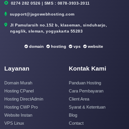
0274 282 0526 | SMS : 0878-3933-2011
support@jagowebhosting.com
Jl Pamularsih no.152 b, klaseman, sinduharjo,
ngaglik, sleman, yogyakarta 55283
domain
hosting
vps
website
Layanan
Kontak Kami
Domain Murah
Panduan Hosting
Hosting CPanel
Cara Pembayaran
Hosting DirectAdmin
Client Area
Hosting CWP Pro
Syarat & Ketentuan
Website Instan
Blog
VPS Linux
Contact