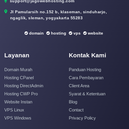
support@jagowebhosting.com
Jl Pamularsih no.152 b, klaseman, sinduharjo,
ngaglik, sleman, yogyakarta 55283
domain
hosting
vps
website
Layanan
Kontak Kami
Domain Murah
Panduan Hosting
Hosting CPanel
Cara Pembayaran
Hosting DirectAdmin
Client Area
Hosting CWP Pro
Syarat & Ketentuan
Website Instan
Blog
VPS Linux
Contact
VPS Windows
Privacy Policy