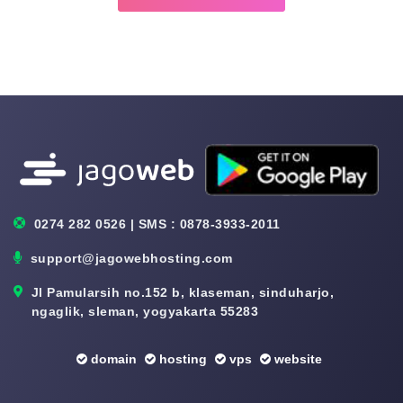
0274 282 0526 | SMS : 0878-3933-2011
support@jagowebhosting.com
Jl Pamularsih no.152 b, klaseman, sinduharjo,
ngaglik, sleman, yogyakarta 55283
domain
hosting
vps
website