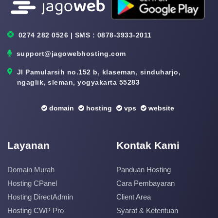
0274 282 0526 | SMS : 0878-3933-2011
support@jagowebhosting.com
Jl Pamularsih no.152 b, klaseman, sinduharjo,
ngaglik, sleman, yogyakarta 55283
domain
hosting
vps
website
Layanan
Kontak Kami
Domain Murah
Panduan Hosting
Hosting CPanel
Cara Pembayaran
Hosting DirectAdmin
Client Area
Hosting CWP Pro
Syarat & Ketentuan