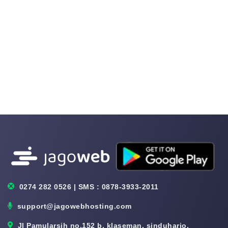
0274 282 0526 | SMS : 0878-3933-2011
support@jagowebhosting.com
Jl Pamularsih no.152 b, klaseman, sinduharjo,