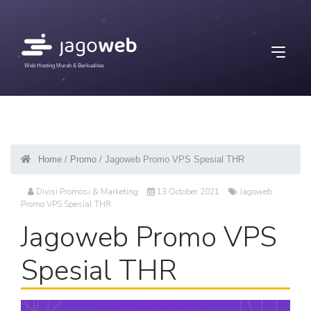
Web Hosting Murah & Berkualitas
Home
/
Promo
/ Jagoweb Promo VPS Spesial THR
Divisi Promosi & Marketing
13 October 2021
Jagoweb
Promo VPS Spesial THR
Jagoweb Promo VPS
Spesial THR