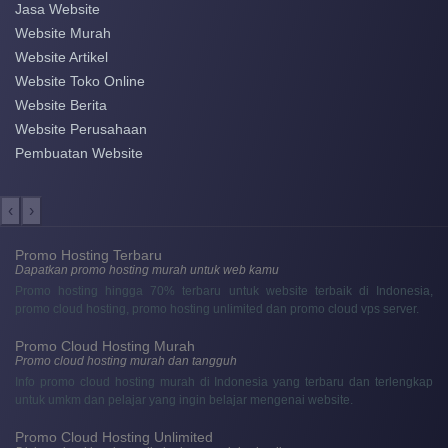
Jasa Website
Website Murah
Website Artikel
Website Toko Online
Website Berita
Website Perusahaan
Pembuatan Website
‹
›
Promo Hosting Terbaru
Dapatkan promo hosting murah untuk web kamu
Promo hosting hingga 70% terbaru untuk website terbaik di Indonesia,
promo cloud hosting, promo hosting unlimited dan promo cloud vps server.
Promo Cloud Hosting Murah
Promo cloud hosting murah dan tangguh
Info promo cloud hosting murah di Indonesia yang terbaru dan terlengkap
untuk umkm dan pelajar yang ingin belajar mengenai website.
Promo Cloud Hosting Unlimited