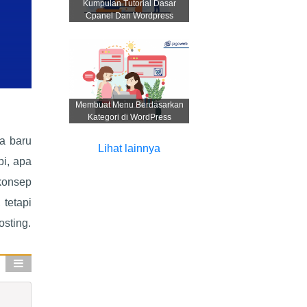
Kumpulan Tutorial Dasar
Cpanel Dan Wordpress
Membuat Menu Berdasarkan
Kategori di WordPress
a baru
Lihat lainnya
pi, apa
konsep
tetapi
osting.