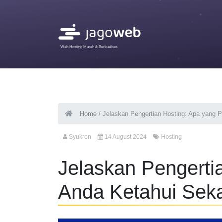
Web Hosting Murah & Berkualitas
Home
/
Jelaskan Pengertian Hosting: Apa yang 
Syukron
14 August 2024
Hosting
Jelaskan Pengerti
Anda Ketahui Sek