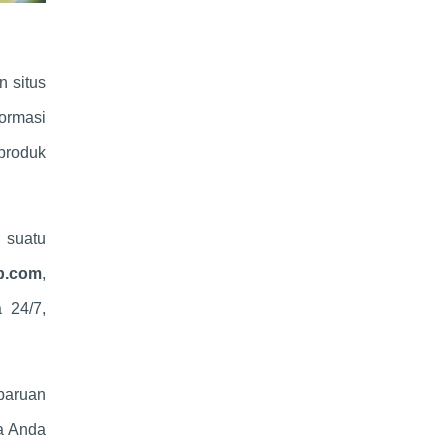
n situs
formasi
produk
 suatu
b.com
,
 24/7,
baruan
ka Anda