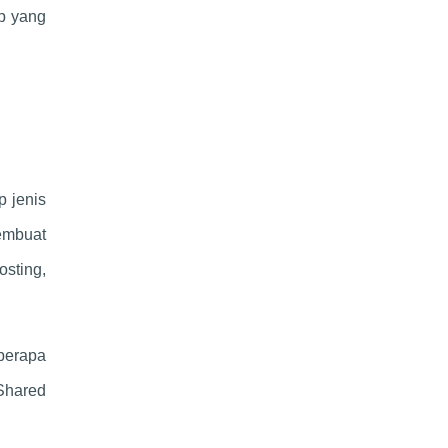
ap yang
p jenis
embuat
osting,
eberapa
Shared