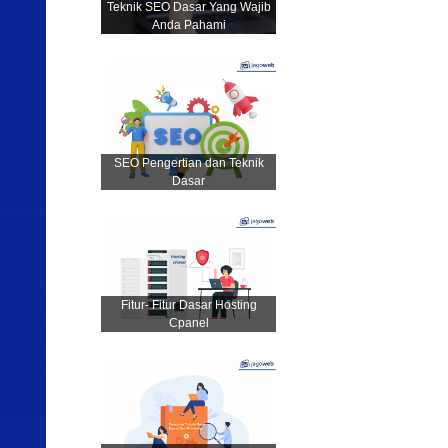
Teknik SEO Dasar Yang Wajib
Anda Pahami
SEO Pengertian dan Teknik
Dasar
Fitur- Fitur Dasar Hosting
Cpanel