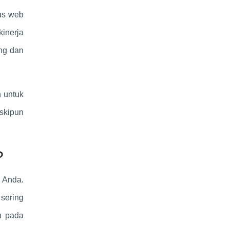
tus web
kinerja
ng dan
n untuk
eskipun
?
 Anda.
 sering
n pada