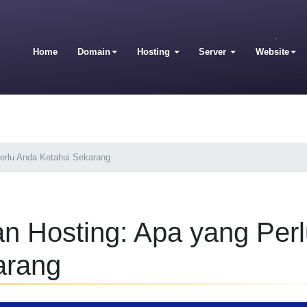
Home
Domain
Hosting
Server
Website
Perlu Anda Ketahui Sekarang
an Hosting: Apa yang Per
arang