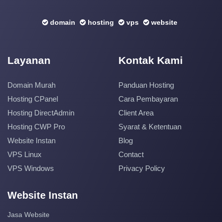
domain
hosting
vps
website
Layanan
Kontak Kami
Domain Murah
Panduan Hosting
Hosting CPanel
Cara Pembayaran
Hosting DirectAdmin
Client Area
Hosting CWP Pro
Syarat & Ketentuan
Website Instan
Blog
VPS Linux
Contact
VPS Windows
Privacy Policy
Website Instan
Jasa Website