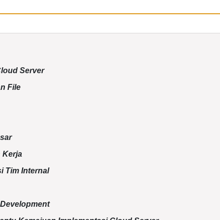
Cloud Server
 File
esar
 Kerja
 Tim Internal
 Development