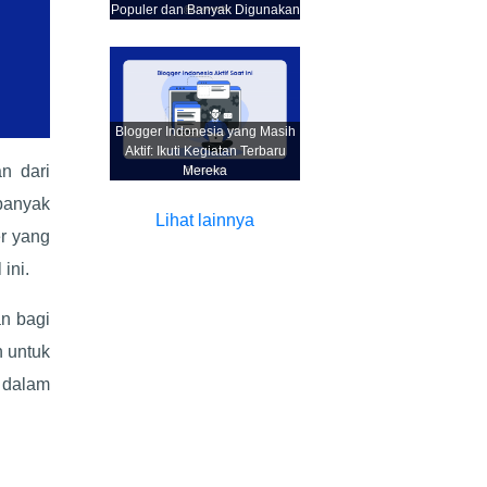
Populer dan Banyak Digunakan
Blogger Indonesia yang Masih
Aktif: Ikuti Kegiatan Terbaru
n dari
Mereka
banyak
Lihat lainnya
r yang
ini.
n bagi
 untuk
 dalam