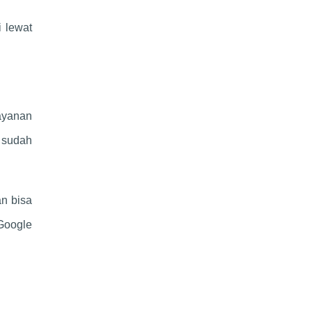
i lewat
ayanan
, sudah
an bisa
Google