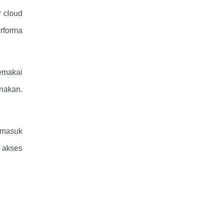
r cloud
rforma
emakai
nakan.
r masuk
n akses