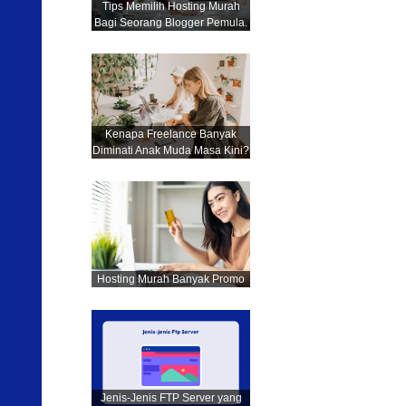
Tips Memilih Hosting Murah
Bagi Seorang Blogger Pemula.
Kenapa Freelance Banyak
Diminati Anak Muda Masa Kini?
Hosting Murah Banyak Promo
Jenis-Jenis FTP Server yang