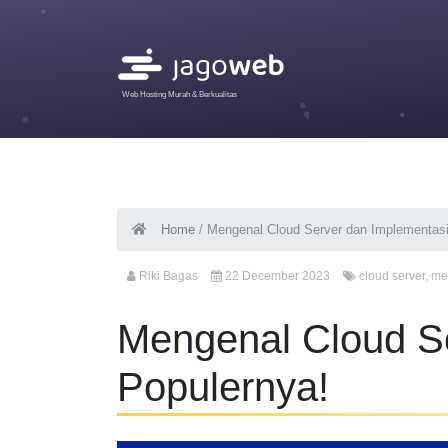
Web Hosting Murah & Berkualitas
Home
/
Mengenal Cloud Server dan Implementasi
Riki Bagas
22 December 2023
cloud server
,
me
Mengenal Cloud S
Populernya!