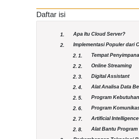
Daftar isi
Apa Itu Cloud Server?
1.
Implementasi Populer dari 
2.
Tempat Penyimpanan
2.
1.
Online Streaming
2.
2.
Digital Assistant
2.
3.
Alat Analisa Data B
2.
4.
Program Kebutuhan
2.
5.
Program Komunikasi
2.
6.
Artificial Intelligence
2.
7.
Alat Bantu Program
2.
8.