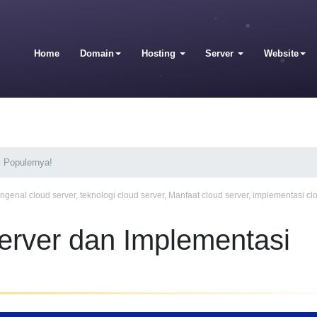
Home
Domain
Hosting
Server
Website
 Populernya!
ngenal cloud server
,
teknologi cloud server
,
Manfaat cloud server
,
implementasi cl
erver dan Implementasi