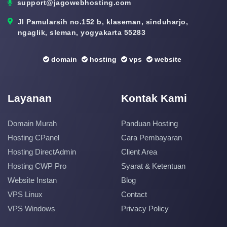
support@jagowebhosting.com
Jl Pamularsih no.152 b, klaseman, sinduharjo,
ngaglik, sleman, yogyakarta 55283
domain
hosting
vps
website
Layanan
Kontak Kami
Domain Murah
Panduan Hosting
Hosting CPanel
Cara Pembayaran
Hosting DirectAdmin
Client Area
Hosting CWP Pro
Syarat & Ketentuan
Website Instan
Blog
VPS Linux
Contact
VPS Windows
Privacy Policy